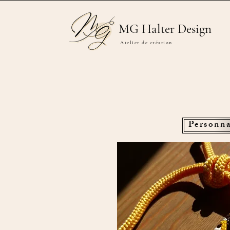
MG Halter Design
Atelier de création
Personna