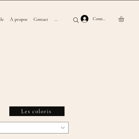
Connexion
de
À propos
Contact
...
Prix
promotionnel
Les coloris