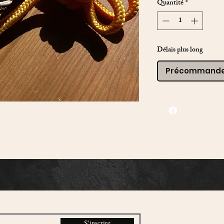
Quantité
*
Délais plus long
Précommand
S'inscrire