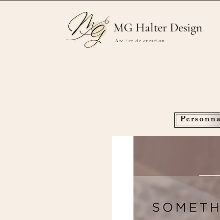
MG Halter Design
Atelier de création
Personna