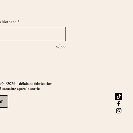
u biothane
*
0/500
/04/2026 - délais de fabrication
5 semaine après la sortie
er