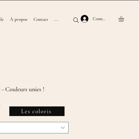
Connexion
de
À propos
Contact
...
 - Couleurs unies !
Prix
€
promotionnel
Les coloris