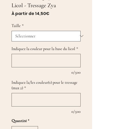
Licol - Tressage Zya
Prix
À partir de
14,50€
promotionnel
Taille
*
Indiquez la couleur pour la base du licol
*
0/500
Indiquez la/les couleur(s) pour le tressage
(max 2)
*
0/500
Quantité
*